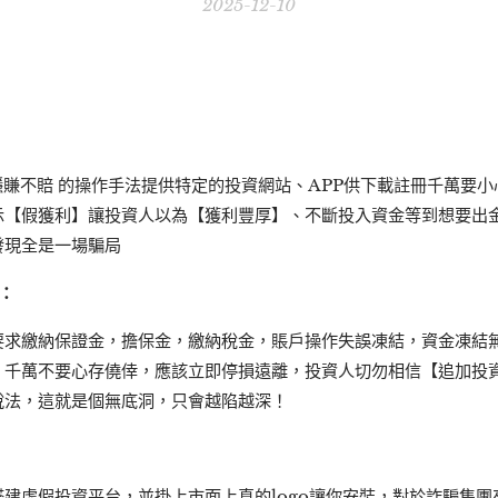
2025-12-10
穩賺不賠 的操作手法提供特定的投資網站、APP供下載註冊千萬要
示【假獲利】讓投資人以為【獲利豐厚】、不斷投入資金等到想要出
發現全是一場騙局
阱：
要求繳納保證金，擔保金，繳納稅金，賬戶操作失誤凍結，資金凍結
，千萬不要心存僥倖，應該立即停損遠離，投資人切勿相信【追加投
說法，這就是個無底洞，只會越陷越深！
建虛假投資平台，並掛上市面上真的logo讓你安裝，對於詐騙集