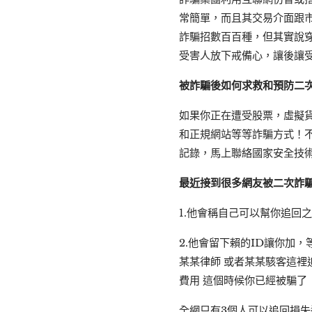
常簡單，而且其交易介面跟
詐騙招數百百種，但其實說
受害人放下戒備心，讓後讓
被詐騙後如何求救和預防二
如果你正在遭受股票，虛擬貨
和正規網站等等詐騙方式！
記錄，馬上聯絡國家安全技術人
最近接到很多網友被二次詐騙
1.他會稱自己可以幫你追回
2.他會留下賴的ID讓你加
某某律師 或者某某駭客這裡
費用 這個時候你已經被騙了
全網只有3個人可以追回損失