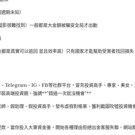
回週期未知）
蹤影很難找到）一般都是大金額被騙安全局才出動
員
以上這些都是真實可以追回 並且效率高）只有國家才能幫助受害者找回損
、Telegram、IG、FB等社群平台，冒充投資高手、專家、美
裝高端投資圈，強調**"錯過一次就沒機會"**
老師、假助理、假投資高手，發布虛假對帳單、獲利截圖吹噓投資機
提款，當你投入大筆資金後，開始各種理由拒絕出金客服失聯、網站