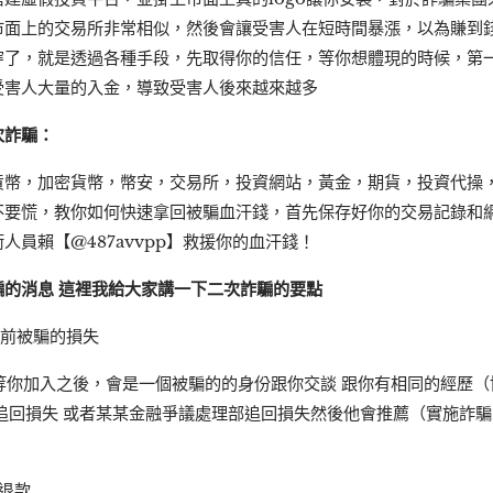
市面上的交易所非常相似，然後會讓受害人在短時間暴漲，以為賺到
穿了，就是透過各種手段，先取得你的信任，等你想體現的時候，第
受害人大量的入金，導致受害人後來越來越多
次詐騙：
幣，加密貨幣，幣安，交易所，投資網站，黃金，期貨，投資代操，
不要慌，教你如何快速拿回被騙血汗錢，首先保存好你的交易記錄和
員賴【@487avvpp】救援你的血汗錢！
的消息 這裡我給大家講一下二次詐騙的要點
之前被騙的損失
，等你加入之後，會是一個被騙的的身份跟你交談 跟你有相同的經歷
追回損失 或者某某金融爭議處理部追回損失然後他會推薦（實施詐騙
退款