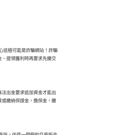
小心這極可能是詐騙網站！詐騙
金、提領獲利時再要求先繳交
無法出金要求追加資金才能出
資或繳納保證金，擔保金，繳
團來說，仿造一個假的交易所非