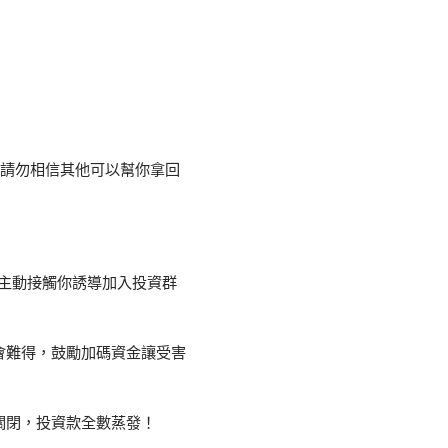
失 請勿相信其他可以幫你拿回
女，主動接觸你誘導加入投資群
會難得，鼓勵加碼資金讓受害
關閉，投資款全數蒸發！